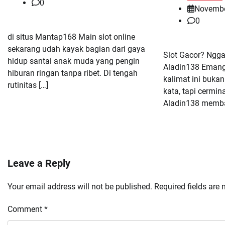
0
Novembe
0
di situs Mantap168 Main slot online
sekarang udah kayak bagian dari gaya
Slot Gacor? Ngga
hidup santai anak muda yang pengin
Aladin138 Emang 
hiburan ringan tanpa ribet. Di tengah
kalimat ini buka
rutinitas […]
kata, tapi cermi
Aladin138 memba
Leave a Reply
Your email address will not be published.
Required fields are
Comment
*