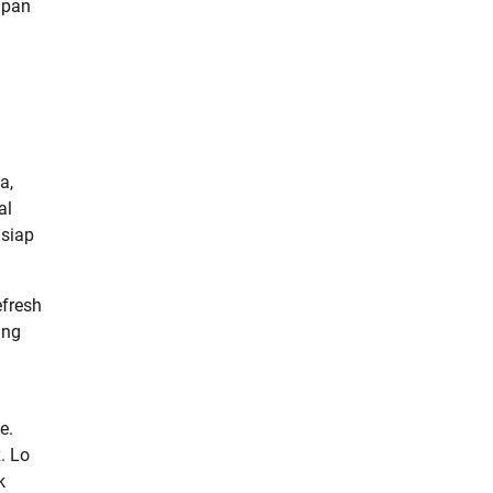
kapan
a,
al
 siap
efresh
ang
e.
. Lo
k