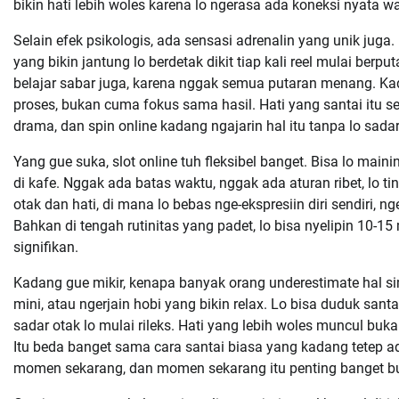
bikin hati lebih woles karena lo ngerasa ada koneksi nyata w
Selain efek psikologis, ada sensasi adrenalin yang unik juga. 
yang bikin jantung lo berdetak dikit tiap kali reel mulai berpu
belajar sabar juga, karena nggak semua putaran menang. Kad
proses, bukan cuma fokus sama hasil. Hati yang santai itu s
drama, dan spin online kadang ngajarin hal itu tanpa lo sadar
Yang gue suka, slot online tuh fleksibel banget. Bisa lo main
di kafe. Nggak ada batas waktu, nggak ada aturan ribet, lo t
otak dan hati, di mana lo bebas nge-ekspresiin diri sendiri, n
Bahkan di tengah rutinitas yang padet, lo bisa nyelipin 10-15
signifikan.
Kadang gue mikir, kenapa banyak orang underestimate hal s
mini, atau ngerjain hobi yang bikin relax. Lo bisa duduk sant
sadar otak lo mulai rileks. Hati yang lebih woles muncul bukan
Itu beda banget sama cara santai biasa yang kadang tetep ada 
momen sekarang, dan momen sekarang itu penting banget bu