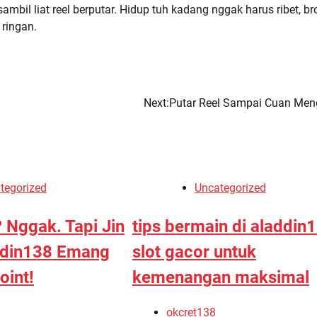
ambil liat reel berputar. Hidup tuh kadang nggak harus ribet, br
 ringan.
Next:
Putar Reel Sampai Cuan Meng
tegorized
Uncategorized
 Nggak. Tapi Jin
tips bermain di aladdin
adin138 Emang
slot gacor untuk
oint!
kemenangan maksimal
okcret138