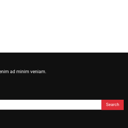
t enim ad minim veniam.