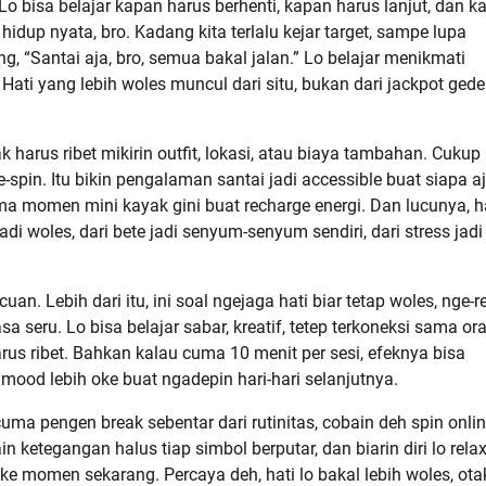
. Lo bisa belajar kapan harus berhenti, kapan harus lanjut, dan 
 hidup nyata, bro. Kadang kita terlalu kejar target, sampe lupa
ng, “Santai aja, bro, semua bakal jalan.” Lo belajar menikmati
Hati yang lebih woles muncul dari situ, bukan dari jackpot gede
ak harus ribet mikirin outfit, lokasi, atau biaya tambahan. Cukup
-spin. Itu bikin pengalaman santai jadi accessible buat siapa aj
a momen mini kayak gini buat recharge energi. Dan lucunya, h
 jadi woles, dari bete jadi senyum-senyum sendiri, dari stress jadi
n. Lebih dari itu, ini soal ngejaga hati biar tetap woles, nge-r
a seru. Lo bisa belajar sabar, kreatif, tetep terkoneksi sama or
arus ribet. Bahkan kalau cuma 10 menit per sesi, efeknya bisa
n mood lebih oke buat ngadepin hari-hari selanjutnya.
cuma pengen break sebentar dari rutinitas, cobain deh spin onlin
n ketegangan halus tiap simbol berputar, dan biarin diri lo relax
 ke momen sekarang. Percaya deh, hati lo bakal lebih woles, ota