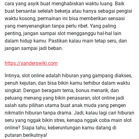
cara yang asyik buat menghabiskan waktu luang. Baik
buat bersantai setelah bekerja atau hanya sebagai pengisi
waktu kosong, permainan ini bisa memberikan sensasi
yang menyenangkan tanpa perlu ribet. Yang paling
penting, jangan sampai slot mengganggu hal-hal lain
dalam hidup kamu. Pastikan kalau main tetap seru, dan
jangan sampai jadi beban.
https://sanderswiki.com
Intinya, slot online adalah hiburan yang gampang diakses,
penuh kejutan, dan bisa bikin kamu terhibur dalam waktu
singkat. Dengan beragam tema, bonus menarik, dan
peluang menang yang bikin penasaran, slot online jadi
salah satu pilihan utama buat anak muda yang pengen
nikmatin hiburan tanpa drama. Jadi, kalau lagi cari hiburan
seru yang nggak bikin stres, kenapa nggak coba main slot
online? Siapa tahu, keberuntungan kamu datang di
putaran berikutnya!