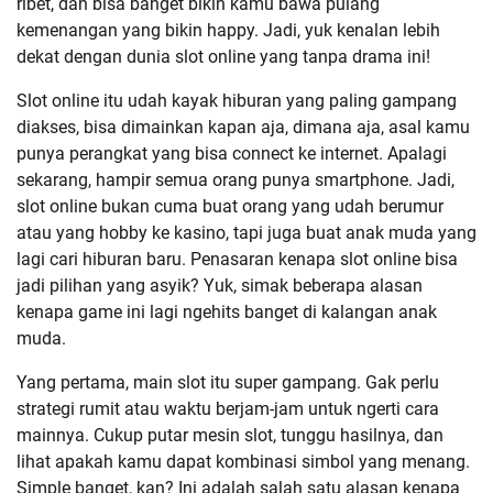
ribet, dan bisa banget bikin kamu bawa pulang
kemenangan yang bikin happy. Jadi, yuk kenalan lebih
dekat dengan dunia slot online yang tanpa drama ini!
Slot online itu udah kayak hiburan yang paling gampang
diakses, bisa dimainkan kapan aja, dimana aja, asal kamu
punya perangkat yang bisa connect ke internet. Apalagi
sekarang, hampir semua orang punya smartphone. Jadi,
slot online bukan cuma buat orang yang udah berumur
atau yang hobby ke kasino, tapi juga buat anak muda yang
lagi cari hiburan baru. Penasaran kenapa slot online bisa
jadi pilihan yang asyik? Yuk, simak beberapa alasan
kenapa game ini lagi ngehits banget di kalangan anak
muda.
Yang pertama, main slot itu super gampang. Gak perlu
strategi rumit atau waktu berjam-jam untuk ngerti cara
mainnya. Cukup putar mesin slot, tunggu hasilnya, dan
lihat apakah kamu dapat kombinasi simbol yang menang.
Simple banget, kan? Ini adalah salah satu alasan kenapa