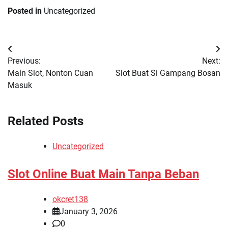
Posted in
Uncategorized
Post
Previous:
Next:
navigation
Main Slot, Nonton Cuan
Slot Buat Si Gampang Bosan
Masuk
Related Posts
Uncategorized
Slot Online Buat Main Tanpa Beban
okcret138
January 3, 2026
0