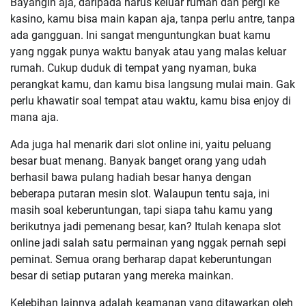
Bayangin aja, daripada harus keluar rumah dan pergi ke
kasino, kamu bisa main kapan aja, tanpa perlu antre, tanpa
ada gangguan. Ini sangat menguntungkan buat kamu
yang nggak punya waktu banyak atau yang malas keluar
rumah. Cukup duduk di tempat yang nyaman, buka
perangkat kamu, dan kamu bisa langsung mulai main. Gak
perlu khawatir soal tempat atau waktu, kamu bisa enjoy di
mana aja.
Ada juga hal menarik dari slot online ini, yaitu peluang
besar buat menang. Banyak banget orang yang udah
berhasil bawa pulang hadiah besar hanya dengan
beberapa putaran mesin slot. Walaupun tentu saja, ini
masih soal keberuntungan, tapi siapa tahu kamu yang
berikutnya jadi pemenang besar, kan? Itulah kenapa slot
online jadi salah satu permainan yang nggak pernah sepi
peminat. Semua orang berharap dapat keberuntungan
besar di setiap putaran yang mereka mainkan.
Kelebihan lainnya adalah keamanan yang ditawarkan oleh