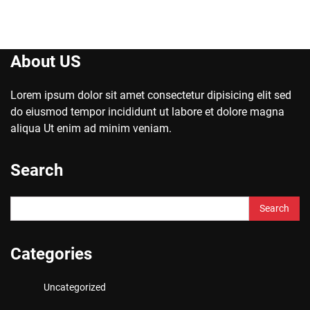
About US
Lorem ipsum dolor sit amet consectetur dipisicing elit sed
do eiusmod tempor incididunt ut labore et dolore magna
aliqua Ut enim ad minim veniam.
Search
Search
for:
Categories
Uncategorized