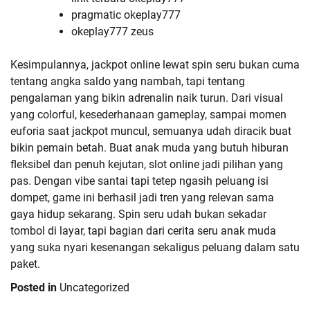
pragmatic okeplay777
okeplay777 zeus
Kesimpulannya, jackpot online lewat spin seru bukan cuma
tentang angka saldo yang nambah, tapi tentang
pengalaman yang bikin adrenalin naik turun. Dari visual
yang colorful, kesederhanaan gameplay, sampai momen
euforia saat jackpot muncul, semuanya udah diracik buat
bikin pemain betah. Buat anak muda yang butuh hiburan
fleksibel dan penuh kejutan, slot online jadi pilihan yang
pas. Dengan vibe santai tapi tetep ngasih peluang isi
dompet, game ini berhasil jadi tren yang relevan sama
gaya hidup sekarang. Spin seru udah bukan sekadar
tombol di layar, tapi bagian dari cerita seru anak muda
yang suka nyari kesenangan sekaligus peluang dalam satu
paket.
Posted in
Uncategorized