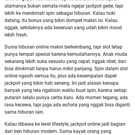
utamanya bukan semata-mata ngejar jackpot gede, tapi
lebih ke menikmati spin sebagai hiburan. Kalau hoki
datang, itu bonus yang bikin dompet makin isi. Kalau
nggak, setidaknya ada keseruan yang udah bikin mood
lebih fresh.
Dunia hiburan online makin berkembang, tapi slot tetap
punya tempat spesial karena kemudahannya. Anak muda
sekarang lebih suka sesuatu yang cepat, nggak ribet, dan
bisa dinikmati tanpa harus mikir panjang. Spin dalam slot
online ngasih semua itu, plus ada kesempatan dapet
jackpot yang bikin hati seneng. Ini jadi alasan kenapa
banyak yang rela ngabisin waktu buat spin, karena setiap
putaran selalu punya cerita baru. Ada momen tegang, ada
rasa kecewa, tapi juga ada euforia yang nggak bisa diganti
sama hiburan lain.
Kalau dibawa ke level lifestyle, jackpot online jadi bagian
dari tren hiburan modern. Sama kayak orang yang