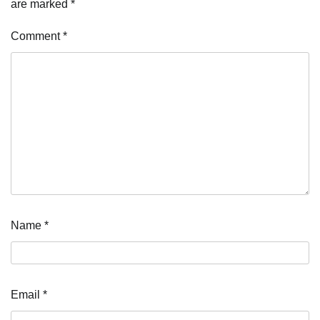
are marked
*
Comment
*
Name
*
Email
*