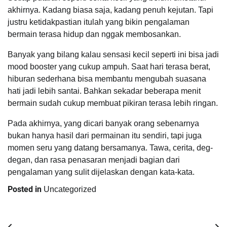
akhirnya. Kadang biasa saja, kadang penuh kejutan. Tapi
justru ketidakpastian itulah yang bikin pengalaman
bermain terasa hidup dan nggak membosankan.
Banyak yang bilang kalau sensasi kecil seperti ini bisa jadi
mood booster yang cukup ampuh. Saat hari terasa berat,
hiburan sederhana bisa membantu mengubah suasana
hati jadi lebih santai. Bahkan sekadar beberapa menit
bermain sudah cukup membuat pikiran terasa lebih ringan.
Pada akhirnya, yang dicari banyak orang sebenarnya
bukan hanya hasil dari permainan itu sendiri, tapi juga
momen seru yang datang bersamanya. Tawa, cerita, deg-
degan, dan rasa penasaran menjadi bagian dari
pengalaman yang sulit dijelaskan dengan kata-kata.
Posted in
Uncategorized