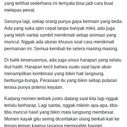
yang terlihat sederhana ini ternyata bisa jadi cara buat
melepas penat.
Serunya lagi, setiap orang punya gaya bermain yang beda.
Ada yang suka spin cepat tanpa banyak mikir, ada juga
yang lebih santai sambil menikmati setiap animasi yang
muncul. Nggak ada aturan khusus soal cara menikmati
permainan ini. Semua kembali ke selera masing-masing.
Di balik keseruannya, ada juga unsur harapan yang selalu
ikut hadir. Harapan kecil bahwa suatu saat layar akan
menampilkan kombinasi yang bikin hati langsung
berbunga-bunga. Perasaan itu yang bikin setiap putaran
terasa punya potensi kejutan.
Kadang momen terbaik justru datang saat kita lagi nggak
terlalu berharap. Lagi santai, nggak mikirin apa-apa, tiba-
tiba muncul hasil yang bikin mata langsung membesar.
Momen kayak gitu sering diceritakan ulang berkali-kali ke
teman-teman karena rasanya memorable banget.