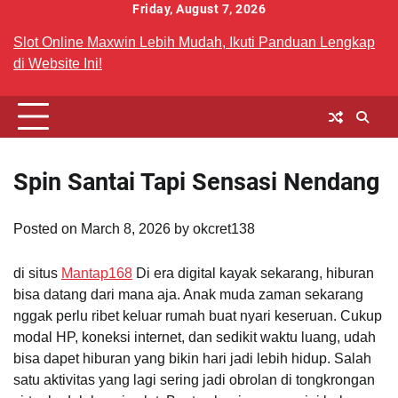
Skip
Friday, August 7, 2026
to
Slot Online Maxwin Lebih Mudah, Ikuti Panduan Lengkap
content
di Website Ini!
Spin Santai Tapi Sensasi Nendang
Posted on
March 8, 2026
by
okcret138
di situs
Mantap168
Di era digital kayak sekarang, hiburan
bisa datang dari mana aja. Anak muda zaman sekarang
nggak perlu ribet keluar rumah buat nyari keseruan. Cukup
modal HP, koneksi internet, dan sedikit waktu luang, udah
bisa dapet hiburan yang bikin hari jadi lebih hidup. Salah
satu aktivitas yang lagi sering jadi obrolan di tongkrongan