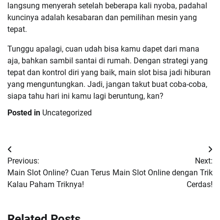
langsung menyerah setelah beberapa kali nyoba, padahal
kuncinya adalah kesabaran dan pemilihan mesin yang
tepat.
Tunggu apalagi, cuan udah bisa kamu dapet dari mana
aja, bahkan sambil santai di rumah. Dengan strategi yang
tepat dan kontrol diri yang baik, main slot bisa jadi hiburan
yang menguntungkan. Jadi, jangan takut buat coba-coba,
siapa tahu hari ini kamu lagi beruntung, kan?
Posted in
Uncategorized
Post
Previous:
Next:
navigation
Main Slot Online? Cuan Terus
Main Slot Online dengan Trik
Kalau Paham Triknya!
Cerdas!
Related Posts