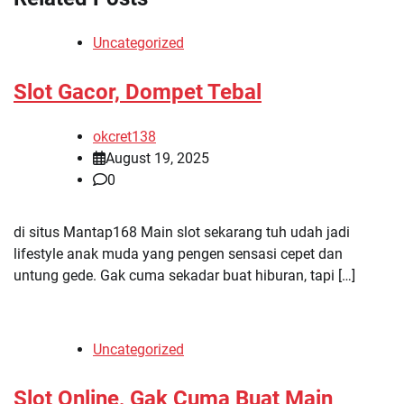
Uncategorized
Slot Gacor, Dompet Tebal
okcret138
August 19, 2025
0
di situs Mantap168 Main slot sekarang tuh udah jadi
lifestyle anak muda yang pengen sensasi cepet dan
untung gede. Gak cuma sekadar buat hiburan, tapi […]
Uncategorized
Slot Online, Gak Cuma Buat Main