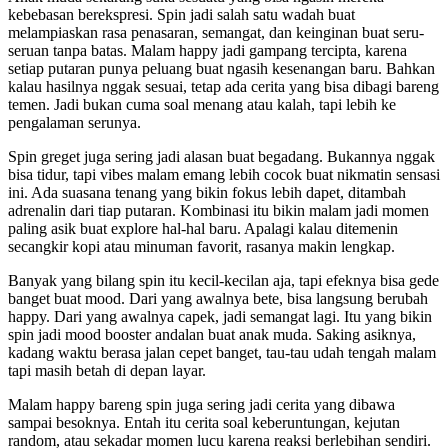
kebebasan berekspresi. Spin jadi salah satu wadah buat
melampiaskan rasa penasaran, semangat, dan keinginan buat seru-
seruan tanpa batas. Malam happy jadi gampang tercipta, karena
setiap putaran punya peluang buat ngasih kesenangan baru. Bahkan
kalau hasilnya nggak sesuai, tetap ada cerita yang bisa dibagi bareng
temen. Jadi bukan cuma soal menang atau kalah, tapi lebih ke
pengalaman serunya.
Spin greget juga sering jadi alasan buat begadang. Bukannya nggak
bisa tidur, tapi vibes malam emang lebih cocok buat nikmatin sensasi
ini. Ada suasana tenang yang bikin fokus lebih dapet, ditambah
adrenalin dari tiap putaran. Kombinasi itu bikin malam jadi momen
paling asik buat explore hal-hal baru. Apalagi kalau ditemenin
secangkir kopi atau minuman favorit, rasanya makin lengkap.
Banyak yang bilang spin itu kecil-kecilan aja, tapi efeknya bisa gede
banget buat mood. Dari yang awalnya bete, bisa langsung berubah
happy. Dari yang awalnya capek, jadi semangat lagi. Itu yang bikin
spin jadi mood booster andalan buat anak muda. Saking asiknya,
kadang waktu berasa jalan cepet banget, tau-tau udah tengah malam
tapi masih betah di depan layar.
Malam happy bareng spin juga sering jadi cerita yang dibawa
sampai besoknya. Entah itu cerita soal keberuntungan, kejutan
random, atau sekadar momen lucu karena reaksi berlebihan sendiri.