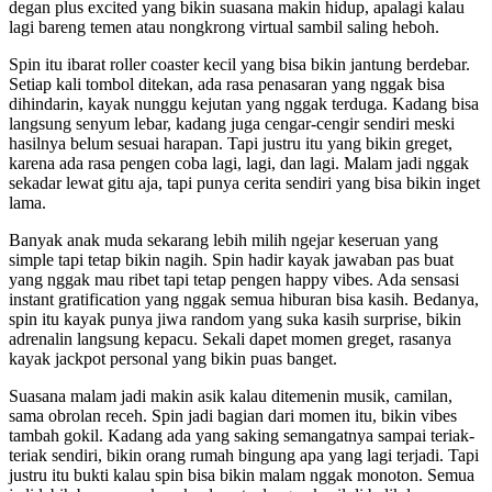
degan plus excited yang bikin suasana makin hidup, apalagi kalau
lagi bareng temen atau nongkrong virtual sambil saling heboh.
Spin itu ibarat roller coaster kecil yang bisa bikin jantung berdebar.
Setiap kali tombol ditekan, ada rasa penasaran yang nggak bisa
dihindarin, kayak nunggu kejutan yang nggak terduga. Kadang bisa
langsung senyum lebar, kadang juga cengar-cengir sendiri meski
hasilnya belum sesuai harapan. Tapi justru itu yang bikin greget,
karena ada rasa pengen coba lagi, lagi, dan lagi. Malam jadi nggak
sekadar lewat gitu aja, tapi punya cerita sendiri yang bisa bikin inget
lama.
Banyak anak muda sekarang lebih milih ngejar keseruan yang
simple tapi tetap bikin nagih. Spin hadir kayak jawaban pas buat
yang nggak mau ribet tapi tetap pengen happy vibes. Ada sensasi
instant gratification yang nggak semua hiburan bisa kasih. Bedanya,
spin itu kayak punya jiwa random yang suka kasih surprise, bikin
adrenalin langsung kepacu. Sekali dapet momen greget, rasanya
kayak jackpot personal yang bikin puas banget.
Suasana malam jadi makin asik kalau ditemenin musik, camilan,
sama obrolan receh. Spin jadi bagian dari momen itu, bikin vibes
tambah gokil. Kadang ada yang saking semangatnya sampai teriak-
teriak sendiri, bikin orang rumah bingung apa yang lagi terjadi. Tapi
justru itu bukti kalau spin bisa bikin malam nggak monoton. Semua