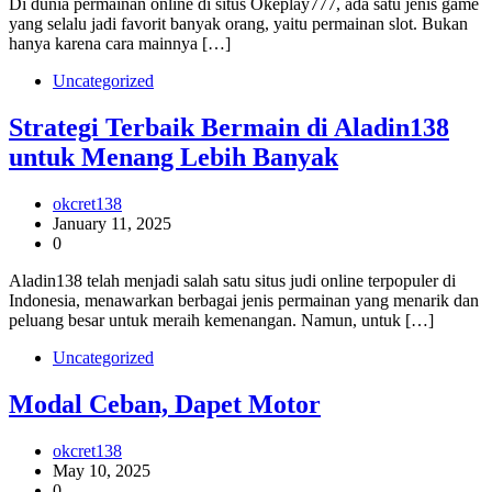
Di dunia permainan online di situs Okeplay777, ada satu jenis game
yang selalu jadi favorit banyak orang, yaitu permainan slot. Bukan
hanya karena cara mainnya […]
Uncategorized
Strategi Terbaik Bermain di Aladin138
untuk Menang Lebih Banyak
okcret138
January 11, 2025
0
Aladin138 telah menjadi salah satu situs judi online terpopuler di
Indonesia, menawarkan berbagai jenis permainan yang menarik dan
peluang besar untuk meraih kemenangan. Namun, untuk […]
Uncategorized
Modal Ceban, Dapet Motor
okcret138
May 10, 2025
0