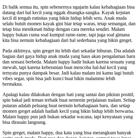
Di balik semua itu, spin sebenernya ngajarin kalau kebahagiaan bisa
datang dari hal kecil yang nggak disangka-sangka. Kayak kejutan
kecil di tengah rutinitas yang bikin hidup lebih seru. Anak muda
selalu butuh momen kayak gini biar tetap waras, tetap semangat, dan
tetap bisa menikmati hidup dengan cara mereka sendiri. Malam
happy bukan cuma soal kumpul rame-rame, tapi juga soal gimana
kita bisa nemuin kebahagiaan dari hal sederhana yang bikin greget.
Pada akhirnya, spin greget itu lebih dari sekadar hiburan. Dia adalah
bagian dari gaya hidup anak muda yang haus akan pengalaman baru
dan sensasi berbeda. Malam happy hadir bukan karena sesuatu yang
mewah, tapi karena keberanian buat mencoba hal-hal kecil yang
ternyata punya dampak besar. Jadi kalau malam ini kamu lagi butuh
vibes segar, spin bisa jadi kunci buat bikin malammu lebih
bermakna.
Apalagi kalau dilakukan dengan hati yang santai dan pikiran positif,
spin bakal jadi teman terbaik buat nemenin perjalanan malam. Setiap
putaran adalah peluang buat nemuin kebahagiaan baru, dan setiap
momen greget adalah hadiah kecil yang bikin hidup lebih berwarna.
Malam happy pun jadi bukan sekadar wacana, tapi kenyataan yang
bisa dirasain langsung.
Spin greget, malam happy, dua kata yang bisa merangkum banyak