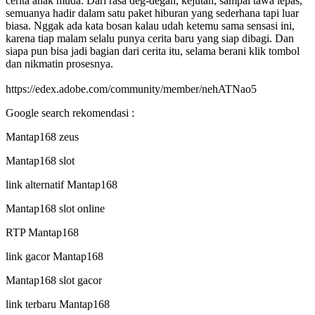
cerita anak muda. Dari rasa deg-degan, kejutan, sampai tawa lepas,
semuanya hadir dalam satu paket hiburan yang sederhana tapi luar
biasa. Nggak ada kata bosan kalau udah ketemu sama sensasi ini,
karena tiap malam selalu punya cerita baru yang siap dibagi. Dan
siapa pun bisa jadi bagian dari cerita itu, selama berani klik tombol
dan nikmatin prosesnya.
https://edex.adobe.com/community/member/nehATNao5
Google search rekomendasi :
Mantap168 zeus
Mantap168 slot
link alternatif Mantap168
Mantap168 slot online
RTP Mantap168
link gacor Mantap168
Mantap168 slot gacor
link terbaru Mantap168