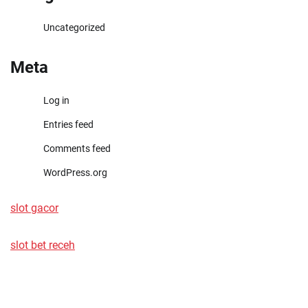
Uncategorized
Meta
Log in
Entries feed
Comments feed
WordPress.org
slot gacor
slot bet receh