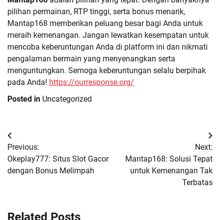
pilihan permainan, RTP tinggi, serta bonus menarik,
Mantap168 memberikan peluang besar bagi Anda untuk
meraih kemenangan. Jangan lewatkan kesempatan untuk
mencoba keberuntungan Anda di platform ini dan nikmati
pengalaman bermain yang menyenangkan serta
menguntungkan. Semoga keberuntungan selalu berpihak
pada Anda!
https://ourresponse.org/
Posted in
Uncategorized
Post
Previous:
Next:
navigation
Okeplay777: Situs Slot Gacor
Mantap168: Solusi Tepat
dengan Bonus Melimpah
untuk Kemenangan Tak
Terbatas
Related Posts