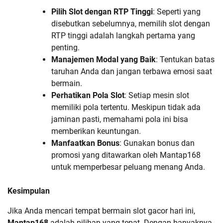
Pilih Slot dengan RTP Tinggi
: Seperti yang
disebutkan sebelumnya, memilih slot dengan
RTP tinggi adalah langkah pertama yang
penting.
Manajemen Modal yang Baik
: Tentukan batas
taruhan Anda dan jangan terbawa emosi saat
bermain.
Perhatikan Pola Slot
: Setiap mesin slot
memiliki pola tertentu. Meskipun tidak ada
jaminan pasti, memahami pola ini bisa
memberikan keuntungan.
Manfaatkan Bonus
: Gunakan bonus dan
promosi yang ditawarkan oleh Mantap168
untuk memperbesar peluang menang Anda.
Kesimpulan
Jika Anda mencari tempat bermain slot gacor hari ini,
Mantap168
adalah pilihan yang tepat. Dengan banyaknya