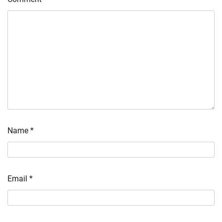
Name
*
Email
*