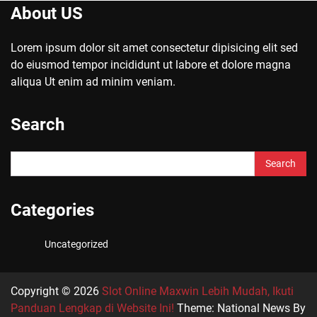
About US
Lorem ipsum dolor sit amet consectetur dipisicing elit sed
do eiusmod tempor incididunt ut labore et dolore magna
aliqua Ut enim ad minim veniam.
Search
Search
for:
Categories
Uncategorized
Copyright © 2026
Slot Online Maxwin Lebih Mudah, Ikuti
Panduan Lengkap di Website Ini!
Theme: National News By