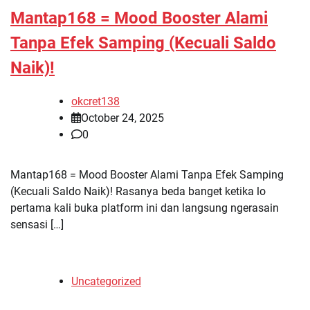
Mantap168 = Mood Booster Alami
Tanpa Efek Samping (Kecuali Saldo
Naik)!
okcret138
October 24, 2025
0
Mantap168 = Mood Booster Alami Tanpa Efek Samping
(Kecuali Saldo Naik)! Rasanya beda banget ketika lo
pertama kali buka platform ini dan langsung ngerasain
sensasi […]
Uncategorized