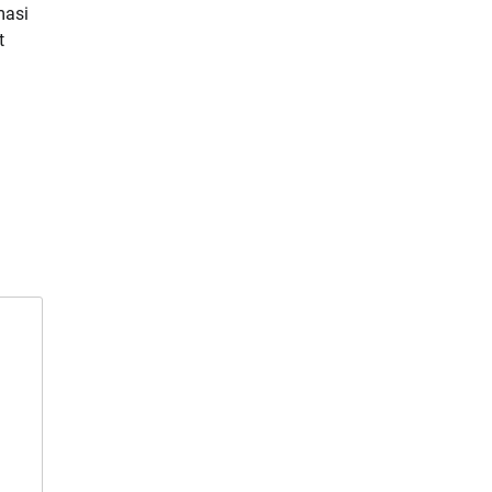
masi
t