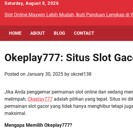
Skip
Saturday, August 8, 2026
to
Slot Online Maxwin Lebih Mudah, Ikuti Panduan Lengkap di We
content
HOME
ABOUT
BLOG
CONTACT
Okeplay777: Situs Slot Ga
Posted on
January 30, 2025
by
okcret138
Jika Anda penggemar permainan slot online dan sedang men
melimpah,
Okeplay777
adalah pilihan yang tepat. Situs ini 
permainan slot gacor yang tidak hanya menghibur tetapi ju
maksimal.
Mengapa Memilih Okeplay777?