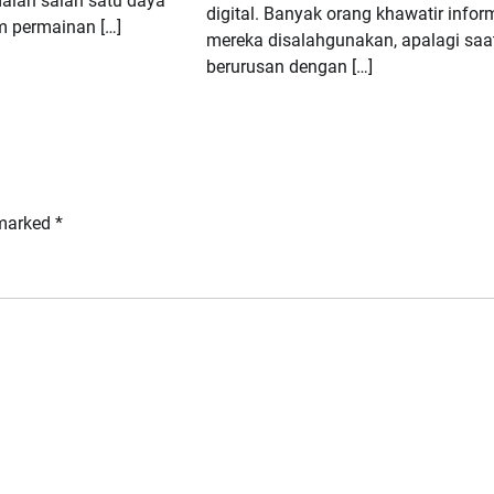
dalah salah satu daya
digital. Banyak orang khawatir infor
m permainan […]
mereka disalahgunakan, apalagi saa
berurusan dengan […]
 marked
*