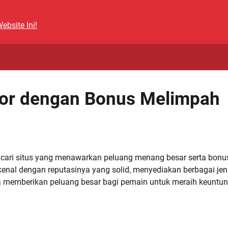
bsite Ini!
cor dengan Bonus Melimpah
cari situs yang menawarkan peluang menang besar serta bonu
dikenal dengan reputasinya yang solid, menyediakan berbagai jen
ga memberikan peluang besar bagi pemain untuk meraih keuntu