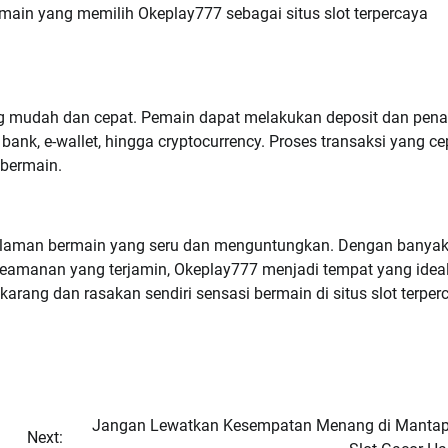
in yang memilih Okeplay777 sebagai situs slot terpercaya
 mudah dan cepat. Pemain dapat melakukan deposit dan pena
ank, e-wallet, hingga cryptocurrency. Proses transaksi yang ce
bermain.
galaman bermain yang seru dan menguntungkan. Dengan banya
 keamanan yang terjamin, Okeplay777 menjadi tempat yang ideal
rang dan rasakan sendiri sensasi bermain di situs slot terper
Jangan Lewatkan Kesempatan Menang di Manta
Next: