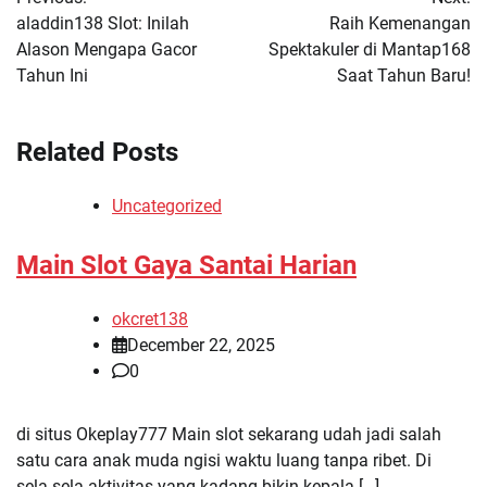
navigation
aladdin138 Slot: Inilah
Raih Kemenangan
Alason Mengapa Gacor
Spektakuler di Mantap168
Tahun Ini
Saat Tahun Baru!
Related Posts
Uncategorized
Main Slot Gaya Santai Harian
okcret138
December 22, 2025
0
di situs Okeplay777 Main slot sekarang udah jadi salah
satu cara anak muda ngisi waktu luang tanpa ribet. Di
sela-sela aktivitas yang kadang bikin kepala […]