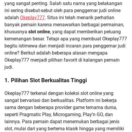
yang sangat penting. Salah satu nama yang belakangan
ini sering disebut-sebut oleh para penggemar judi online
adalah
Okeplay777
. Situs ini telah menarik perhatian
banyak pemain karena menawarkan berbagai permainan,
khususnya
slot online
, yang dapat memberikan peluang
kemenangan besar. Tetapi apa yang membuat Okeplay777
begitu istimewa dan menjadi incaran para penggemar judi
online? Berikut adalah beberapa alasan mengapa
Okeplay777 menjadi pilihan favorit di kalangan pemain
judi.
1. Pilihan Slot Berkualitas Tinggi
Okeplay777 terkenal dengan koleksi slot online yang
sangat bervariasi dan berkualitas. Platform ini bekerja
sama dengan beberapa provider game ternama dunia,
seperti Pragmatic Play, Microgaming, Play’n GO, dan
lainnya. Para pemain dapat menemukan berbagai jenis
slot, mulai dari yang bertema klasik hingga yang memiliki