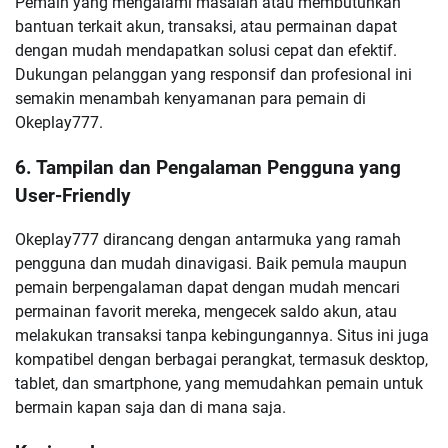
Pemain yang mengalami masalah atau membutuhkan
bantuan terkait akun, transaksi, atau permainan dapat
dengan mudah mendapatkan solusi cepat dan efektif.
Dukungan pelanggan yang responsif dan profesional ini
semakin menambah kenyamanan para pemain di
Okeplay777.
6. Tampilan dan Pengalaman Pengguna yang
User-Friendly
Okeplay777 dirancang dengan antarmuka yang ramah
pengguna dan mudah dinavigasi. Baik pemula maupun
pemain berpengalaman dapat dengan mudah mencari
permainan favorit mereka, mengecek saldo akun, atau
melakukan transaksi tanpa kebingungannya. Situs ini juga
kompatibel dengan berbagai perangkat, termasuk desktop,
tablet, dan smartphone, yang memudahkan pemain untuk
bermain kapan saja dan di mana saja.