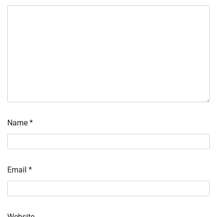
Name
*
Email
*
Website