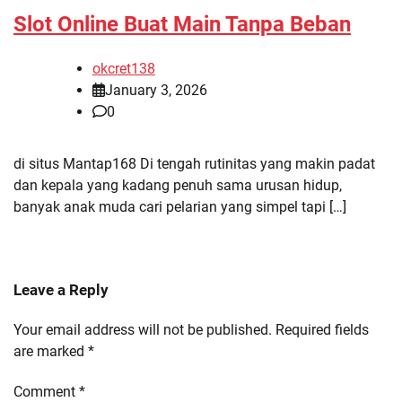
Slot Online Buat Main Tanpa Beban
okcret138
January 3, 2026
0
di situs Mantap168 Di tengah rutinitas yang makin padat
dan kepala yang kadang penuh sama urusan hidup,
banyak anak muda cari pelarian yang simpel tapi […]
Leave a Reply
Your email address will not be published.
Required fields
are marked
*
Comment
*