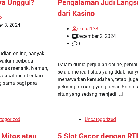
a Unggul?
Pengalaman Judi Langs
dari Kasino
38
r 3, 2024
okcret138
December 2, 2024
0
udian online, banyak
warkan berbagai
Dalam dunia perjudian online, pemai
onus menarik. Namun,
selalu mencari situs yang tidak hany
us dapat memberikan
menawarkan kemudahan, tetapi jug
 sama bagi para
peluang menang yang besar. Salah s
situs yang sedang menjadi […]
tegorized
Uncategorized
 Mitos atau
5 Slot Gacor dengan RT