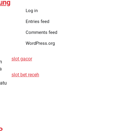
ung
Log in
Entries feed
Comments feed
WordPress.org
slot gacor
n
a
slot bet receh
a
atu
P