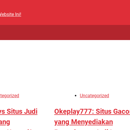
bsite Ini!
tegorized
Uncategorized
s Situs Judi
Okeplay777: Situs Gaco
yang
yang Menyediakan