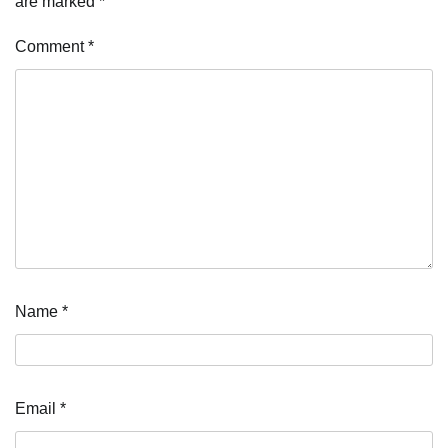
are marked
*
Comment
*
Name
*
Email
*