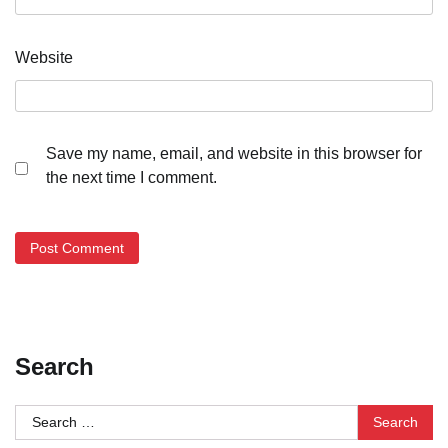
Website
Save my name, email, and website in this browser for
the next time I comment.
Search
Search
for: