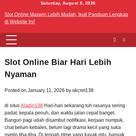
Skip
Saturday, August 8, 2026
to
Slot Online Maxwin Lebih Mudah, Ikuti Panduan Lengkap
content
di Website Ini!
Slot Online Biar Hari Lebih
Nyaman
Posted on
January 11, 2026
by
okcret138
di situs
Aladin138
Hari-hari sekarang tuh rasanya sering
padat, kepala penuh, dan waktu jalan cepat banget.
Bangun pagi udah disambut notifikasi, kerjaan numpuk,
chat belum kebales, belum lagi drama kecil yang suka
nyelip tiba-tiba. Di tengah ritme yang kayak gitu, banyak