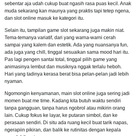
sebentar aja udah cukup buat ngasih rasa puas kecil. Anak
muda sekarang kan maunya yang praktis tapi tetep ngena,
dan slot online masuk ke kategori itu.
Selain itu, tampilan game slot sekarang juga makin niat.
Tema-temanya variatif, dari yang warna-warni cerah
sampai yang kalem dan estetik. Ada yang nuansanya fun,
ada juga yang chill, tinggal sesuaikan sama mood hari itu.
Pas lagi pengen santai total, tinggal pilih game yang
animasinya lembut dan musiknya nggak terlalu heboh.
Hari yang tadinya kerasa berat bisa pelan-pelan jadi lebih
nyaman.
Ngomongin kenyamanan, main slot online juga sering jadi
momen buat me time. Kadang kita butuh waktu sendiri
tanpa gangguan, tanpa harus ngobrol atau mikirin orang
lain. Cukup fokus ke layar, ke putaran simbol, dan ke
perasaan sendiri. Di situ ada ruang kecil buat tarik napas,
ngerapiin pikiran, dan balik ke rutinitas dengan kepala