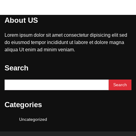
About US
Lorem ipsum dolor sit amet consectetur dipisicing elit sed
do eiusmod tempor incididunt ut labore et dolore magna
aliqua Ut enim ad minim veniam.
Search
Search
for:
Categories
Uncategorized