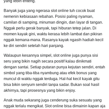
yang lebih enteng.
Banyak juga yang ngerasa slot online tuh cocok buat
nemenin kebiasaan rebahan. Posisi paling nyaman,
camilan di samping, minuman dingin, dan layar di tangan.
Nggak perlu gerak banyak, tapi hiburan tetep jalan. Di
momen kayak gini, waktu kerasa lebih lambat dan pikiran
nggak kemana-mana. Rasanya kayak ngasih hadiah kecil
ke diri sendiri setelah hari panjang.
Walaupun kesannya simpel, slot online juga punya sisi
seru yang bikin nagih secara positif kalau dinikmati
dengan santai. Setiap putaran punya kejutan sendiri, entah
simbol yang tiba-tiba nyambung atau efek bonus yang
muncul di waktu nggak terduga. Hal-hal kecil kayak gitu
bisa bikin senyum sendiri tanpa sadar. Bukan soal hasil
akhirnya, tapi prosesnya yang bikin enjoy.
Anak muda sekarang juga cenderung suka sesuatu yang
nggak terlalu mengikat. Slot online bisa dimainin kapan aja