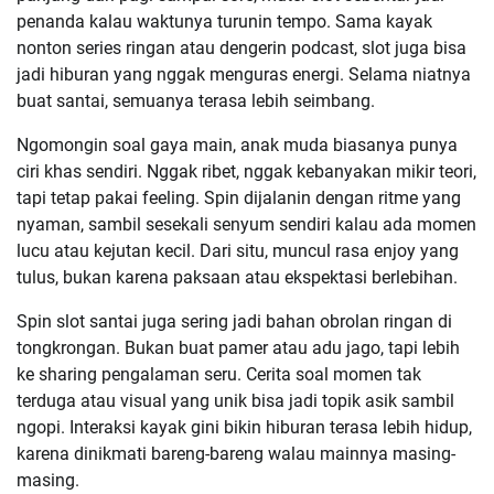
penanda kalau waktunya turunin tempo. Sama kayak
nonton series ringan atau dengerin podcast, slot juga bisa
jadi hiburan yang nggak menguras energi. Selama niatnya
buat santai, semuanya terasa lebih seimbang.
Ngomongin soal gaya main, anak muda biasanya punya
ciri khas sendiri. Nggak ribet, nggak kebanyakan mikir teori,
tapi tetap pakai feeling. Spin dijalanin dengan ritme yang
nyaman, sambil sesekali senyum sendiri kalau ada momen
lucu atau kejutan kecil. Dari situ, muncul rasa enjoy yang
tulus, bukan karena paksaan atau ekspektasi berlebihan.
Spin slot santai juga sering jadi bahan obrolan ringan di
tongkrongan. Bukan buat pamer atau adu jago, tapi lebih
ke sharing pengalaman seru. Cerita soal momen tak
terduga atau visual yang unik bisa jadi topik asik sambil
ngopi. Interaksi kayak gini bikin hiburan terasa lebih hidup,
karena dinikmati bareng-bareng walau mainnya masing-
masing.