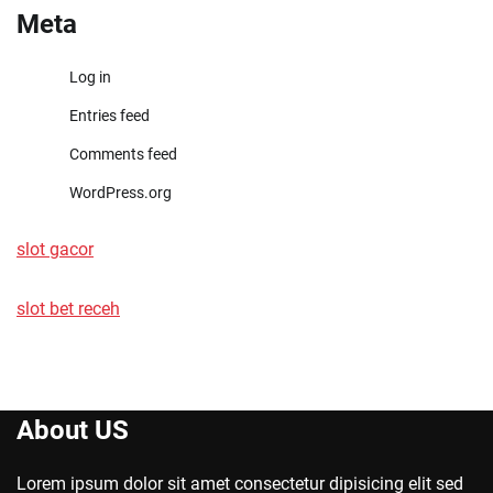
Meta
Log in
Entries feed
Comments feed
WordPress.org
slot gacor
slot bet receh
About US
Lorem ipsum dolor sit amet consectetur dipisicing elit sed