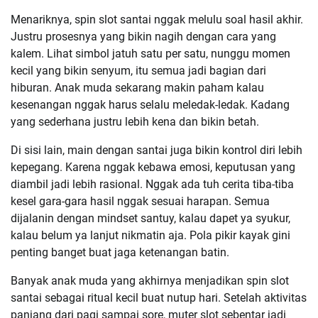
Menariknya, spin slot santai nggak melulu soal hasil akhir.
Justru prosesnya yang bikin nagih dengan cara yang
kalem. Lihat simbol jatuh satu per satu, nunggu momen
kecil yang bikin senyum, itu semua jadi bagian dari
hiburan. Anak muda sekarang makin paham kalau
kesenangan nggak harus selalu meledak-ledak. Kadang
yang sederhana justru lebih kena dan bikin betah.
Di sisi lain, main dengan santai juga bikin kontrol diri lebih
kepegang. Karena nggak kebawa emosi, keputusan yang
diambil jadi lebih rasional. Nggak ada tuh cerita tiba-tiba
kesel gara-gara hasil nggak sesuai harapan. Semua
dijalanin dengan mindset santuy, kalau dapet ya syukur,
kalau belum ya lanjut nikmatin aja. Pola pikir kayak gini
penting banget buat jaga ketenangan batin.
Banyak anak muda yang akhirnya menjadikan spin slot
santai sebagai ritual kecil buat nutup hari. Setelah aktivitas
panjang dari pagi sampai sore, muter slot sebentar jadi