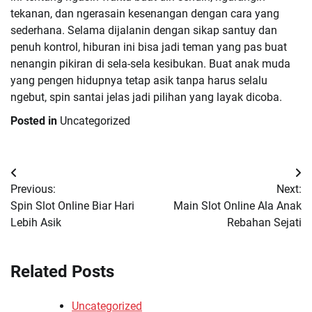
tekanan, dan ngerasain kesenangan dengan cara yang
sederhana. Selama dijalanin dengan sikap santuy dan
penuh kontrol, hiburan ini bisa jadi teman yang pas buat
nenangin pikiran di sela-sela kesibukan. Buat anak muda
yang pengen hidupnya tetap asik tanpa harus selalu
ngebut, spin santai jelas jadi pilihan yang layak dicoba.
Posted in
Uncategorized
Post
Previous:
Next:
navigation
Spin Slot Online Biar Hari
Main Slot Online Ala Anak
Lebih Asik
Rebahan Sejati
Related Posts
Uncategorized