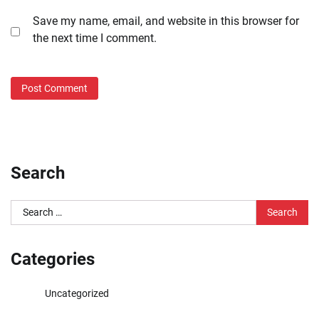
Save my name, email, and website in this browser for
the next time I comment.
Search
Search
for:
Categories
Uncategorized