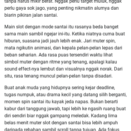
tanpa harus mikir berat. Nggak perlu target muluk, nggak
perlu gaya sok jago, yang penting nikmatin alurnya dan
biarin pikiran jalan santai.
Main slot dengan mode santai itu rasanya beda banget
sama main sambil ngejar ini-itu. Ketika niatnya cuma buat
hiburan, suasana jadi jauh lebih enak. Jari muter spin,
mata ngikutin animasi, dan kepala pelan-pelan lepas dari
beban seharian. Ada rasa puas tersendiri waktu lihat
simbol muter dengan ritme yang tenang, apalagi kalau
sound effect-nya lembut dan visualnya nggak norak. Dari
situ, rasa tenang muncul pelan-pelan tanpa disadari.
Buat anak muda yang hidupnya sering kejar deadline,
tugas numpuk, atau drama kecil yang datang silih berganti,
momen spin santai itu kayak jeda napas. Bukan berarti
kabur dari tanggung jawab, tapi lebih ke ngasih ruang buat
diri sendiri biar nggak gampang meledak. Kadang lima
belas menit muter slot dengan santai bisa lebih ampuh
daripada rebahan sambil scroll tanpa tujuan. Ada fokus