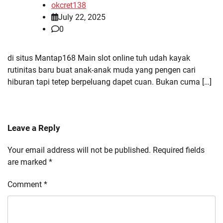
okcret138
July 22, 2025
0
di situs Mantap168 Main slot online tuh udah kayak
rutinitas baru buat anak-anak muda yang pengen cari
hiburan tapi tetep berpeluang dapet cuan. Bukan cuma […]
Leave a Reply
Your email address will not be published.
Required fields
are marked
*
Comment
*