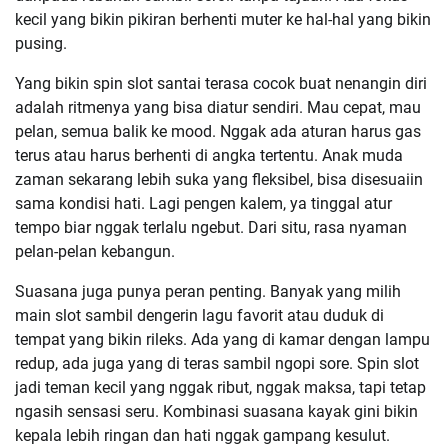
kecil yang bikin pikiran berhenti muter ke hal-hal yang bikin
pusing.
Yang bikin spin slot santai terasa cocok buat nenangin diri
adalah ritmenya yang bisa diatur sendiri. Mau cepat, mau
pelan, semua balik ke mood. Nggak ada aturan harus gas
terus atau harus berhenti di angka tertentu. Anak muda
zaman sekarang lebih suka yang fleksibel, bisa disesuaiin
sama kondisi hati. Lagi pengen kalem, ya tinggal atur
tempo biar nggak terlalu ngebut. Dari situ, rasa nyaman
pelan-pelan kebangun.
Suasana juga punya peran penting. Banyak yang milih
main slot sambil dengerin lagu favorit atau duduk di
tempat yang bikin rileks. Ada yang di kamar dengan lampu
redup, ada juga yang di teras sambil ngopi sore. Spin slot
jadi teman kecil yang nggak ribut, nggak maksa, tapi tetap
ngasih sensasi seru. Kombinasi suasana kayak gini bikin
kepala lebih ringan dan hati nggak gampang kesulut.