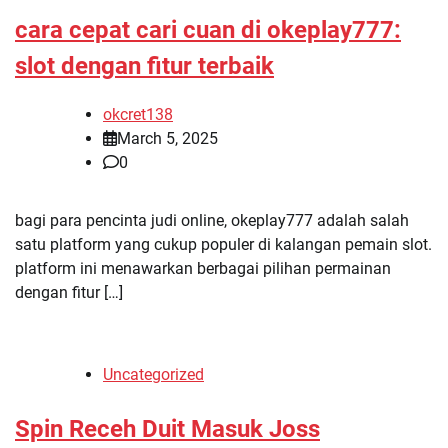
cara cepat cari cuan di okeplay777:
slot dengan fitur terbaik
okcret138
March 5, 2025
0
bagi para pencinta judi online, okeplay777 adalah salah
satu platform yang cukup populer di kalangan pemain slot.
platform ini menawarkan berbagai pilihan permainan
dengan fitur […]
Uncategorized
Spin Receh Duit Masuk Joss