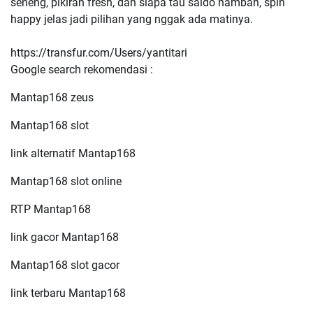
seneng, pikiran fresh, dan siapa tau saldo nambah, spin
happy jelas jadi pilihan yang nggak ada matinya.
https://transfur.com/Users/yantitari
Google search rekomendasi :
Mantap168 zeus
Mantap168 slot
link alternatif Mantap168
Mantap168 slot online
RTP Mantap168
link gacor Mantap168
Mantap168 slot gacor
link terbaru Mantap168