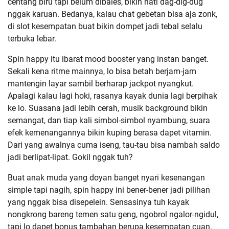
centang biru tapi belum dibales, bikin hati dag-dig-dug
nggak karuan. Bedanya, kalau chat gebetan bisa aja zonk,
di slot kesempatan buat bikin dompet jadi tebal selalu
terbuka lebar.
Spin happy itu ibarat mood booster yang instan banget.
Sekali kena ritme mainnya, lo bisa betah berjam-jam
mantengin layar sambil berharap jackpot nyangkut.
Apalagi kalau lagi hoki, rasanya kayak dunia lagi berpihak
ke lo. Suasana jadi lebih cerah, musik background bikin
semangat, dan tiap kali simbol-simbol nyambung, suara
efek kemenangannya bikin kuping berasa dapet vitamin.
Dari yang awalnya cuma iseng, tau-tau bisa nambah saldo
jadi berlipat-lipat. Gokil nggak tuh?
Buat anak muda yang doyan banget nyari kesenangan
simple tapi nagih, spin happy ini bener-bener jadi pilihan
yang nggak bisa disepelein. Sensasinya tuh kayak
nongkrong bareng temen satu geng, ngobrol ngalor-ngidul,
tapi lo dapet bonus tambahan berupa kesempatan cuan.