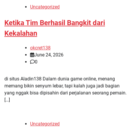
Uncategorized
Ketika Tim Berhasil Bangkit dari
Kekalahan
okcret138
June 24, 2026
0
di situs Aladin138 Dalam dunia game online, menang
memang bikin senyum lebar, tapi kalah juga jadi bagian
yang nggak bisa dipisahin dari perjalanan seorang pemain.
[…]
Uncategorized