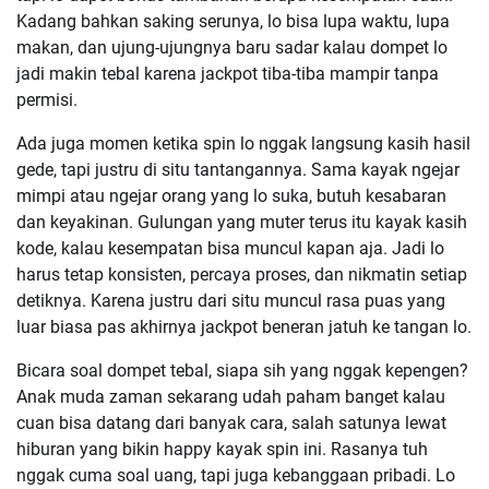
Kadang bahkan saking serunya, lo bisa lupa waktu, lupa
makan, dan ujung-ujungnya baru sadar kalau dompet lo
jadi makin tebal karena jackpot tiba-tiba mampir tanpa
permisi.
Ada juga momen ketika spin lo nggak langsung kasih hasil
gede, tapi justru di situ tantangannya. Sama kayak ngejar
mimpi atau ngejar orang yang lo suka, butuh kesabaran
dan keyakinan. Gulungan yang muter terus itu kayak kasih
kode, kalau kesempatan bisa muncul kapan aja. Jadi lo
harus tetap konsisten, percaya proses, dan nikmatin setiap
detiknya. Karena justru dari situ muncul rasa puas yang
luar biasa pas akhirnya jackpot beneran jatuh ke tangan lo.
Bicara soal dompet tebal, siapa sih yang nggak kepengen?
Anak muda zaman sekarang udah paham banget kalau
cuan bisa datang dari banyak cara, salah satunya lewat
hiburan yang bikin happy kayak spin ini. Rasanya tuh
nggak cuma soal uang, tapi juga kebanggaan pribadi. Lo