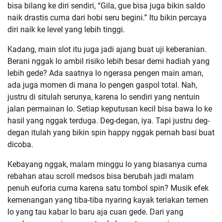
bisa bilang ke diri sendiri, “Gila, gue bisa juga bikin saldo
naik drastis cuma dari hobi seru begini.” Itu bikin percaya
diri naik ke level yang lebih tinggi.
Kadang, main slot itu juga jadi ajang buat uji keberanian.
Berani nggak lo ambil risiko lebih besar demi hadiah yang
lebih gede? Ada saatnya lo ngerasa pengen main aman,
ada juga momen di mana lo pengen gaspol total. Nah,
justru di situlah serunya, karena lo sendiri yang nentuin
jalan permainan lo. Setiap keputusan kecil bisa bawa lo ke
hasil yang nggak terduga. Deg-degan, iya. Tapi justru deg-
degan itulah yang bikin spin happy nggak pernah basi buat
dicoba.
Kebayang nggak, malam minggu lo yang biasanya cuma
rebahan atau scroll medsos bisa berubah jadi malam
penuh euforia cuma karena satu tombol spin? Musik efek
kemenangan yang tiba-tiba nyaring kayak teriakan temen
lo yang tau kabar lo baru aja cuan gede. Dari yang