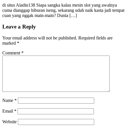
di situs Aladin138 Siapa sangka kalau mesin slot yang awalnya
cuma dianggap hiburan iseng, sekarang udah naik kasta jadi tempat
cuan yang nggak main-main? Dunia […]
Leave a Reply
Your email address will not be published.
Required fields are
marked
*
Comment
*
Name
*
Email
*
Website