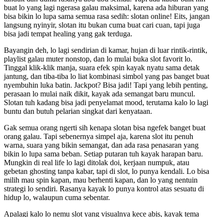
buat lo yang lagi ngerasa galau maksimal, karena ada hiburan yang
bisa bikin lo lupa sama semua rasa sedih: slotan online! Eits, jangan
langsung nyinyir, slotan itu bukan cuma buat cari cuan, tapi juga
bisa jadi tempat healing yang gak terduga.
Bayangin deh, lo lagi sendirian di kamar, hujan di luar rintik-rintik,
playlist galau muter nonstop, dan lo mulai buka slot favorit lo.
Tinggal klik-klik manja, suara efek spin kayak nyatu sama detak
jantung, dan tiba-tiba lo liat kombinasi simbol yang pas banget buat
nyembuhin luka batin. Jackpot? Bisa jadi! Tapi yang lebih penting,
perasaan lo mulai naik dikit, kayak ada semangat baru muncul.
Slotan tuh kadang bisa jadi penyelamat mood, terutama kalo lo lagi
buntu dan butuh pelarian singkat dari kenyataan.
Gak semua orang ngerti sih kenapa slotan bisa ngefek banget buat
orang galau. Tapi sebenernya simpel aja, karena slot itu penuh
warna, suara yang bikin semangat, dan ada rasa penasaran yang
bikin lo lupa sama beban. Setiap putaran tuh kayak harapan baru.
Mungkin di real life lo lagi ditolak doi, kerjaan numpuk, atau
gebetan ghosting tanpa kabar, tapi di slot, lo punya kendali. Lo bisa
milih mau spin kapan, mau berhenti kapan, dan lo yang nentuin
strategi lo sendiri. Rasanya kayak lo punya kontrol atas sesuatu di
hidup lo, walaupun cuma sebentar.
Apalagi kalo lo nemu slot yang visualnya kece abis, kayak tema