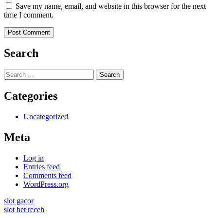
Save my name, email, and website in this browser for the next
time I comment.
Search
Search
for:
Categories
Uncategorized
Meta
Log in
Entries feed
Comments feed
WordPress.org
slot gacor
slot bet receh