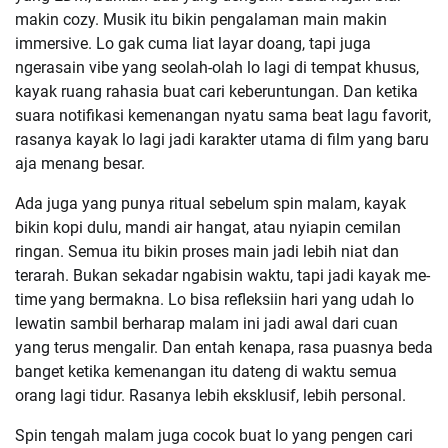
makin cozy. Musik itu bikin pengalaman main makin
immersive. Lo gak cuma liat layar doang, tapi juga
ngerasain vibe yang seolah-olah lo lagi di tempat khusus,
kayak ruang rahasia buat cari keberuntungan. Dan ketika
suara notifikasi kemenangan nyatu sama beat lagu favorit,
rasanya kayak lo lagi jadi karakter utama di film yang baru
aja menang besar.
Ada juga yang punya ritual sebelum spin malam, kayak
bikin kopi dulu, mandi air hangat, atau nyiapin cemilan
ringan. Semua itu bikin proses main jadi lebih niat dan
terarah. Bukan sekadar ngabisin waktu, tapi jadi kayak me-
time yang bermakna. Lo bisa refleksiin hari yang udah lo
lewatin sambil berharap malam ini jadi awal dari cuan
yang terus mengalir. Dan entah kenapa, rasa puasnya beda
banget ketika kemenangan itu dateng di waktu semua
orang lagi tidur. Rasanya lebih eksklusif, lebih personal.
Spin tengah malam juga cocok buat lo yang pengen cari