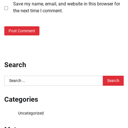
Save my name, email, and website in this browser for
the next time I comment.
Search
Search
for:
Categories
Uncategorized