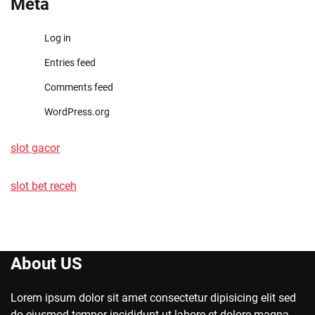
Meta
Log in
Entries feed
Comments feed
WordPress.org
slot gacor
slot bet receh
About US
Lorem ipsum dolor sit amet consectetur dipisicing elit sed
do eiusmod tempor incididunt ut labore et dolore magna