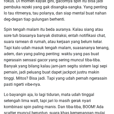
fokus. Di momen kayak gini, gacornya spin itu bisa jadi
pembuka rezeki yang gak disangka-sangka. Yang penting
lo tau ritmenya, tau polanya, dan siap mental buat nahan
deg-degan tiap gulungan berhenti.
Spin tengah malam itu beda auranya. Kalau siang atau
sore tuh biasanya banyak distraksi, entah notifikasi chat,
suara ramean di rumah, atau kerjaan yang belum kelar.
Tapi kalo udah masuk tengah malam, suasananya tenang,
adem, dan yang paling penting: waktu yang pas buat
ngerasain sensasi gacor yang sering muncul tiba-tiba.
Banyak yang bilang kalau jam-jam segitu sistem lagi sepi
pemain, jadi peluang buat dapet jackpot justru makin
tinggi. Mitos? Bisa jadi. Tapi yang udah pernah ngerasain
pasti ngerti vibe-nya.
Lo bayangin aja, lo lagi tiduran, mata udah tinggal
setengah lima watt, tapi jari lo masih gerak nyari
kombinasi spin paling manis. Dan tiba-tiba, BOOM! Ada
scatter muncul beruntun, suara khas kemenangan mulai