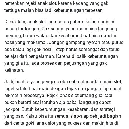
remehkan rejeki anak slot, karena kadang yang gak
terduga malah bisa jadi keberuntungan terbesar.
Di sisi lain, anak slot juga harus paham kalau dunia ini
penuh tantangan. Gak semua yang main bisa langsung
menang, butuh waktu dan kesabaran buat bisa dapetin
hasil yang maksimal. Jangan gampang nyerah atau putus
asa kalau lagi gak hoki. Tetep harus semangat dan terus
belajar dari pengalaman. Karena di balik keberuntungan
yang gila itu, ada proses dan perjuangan yang gak
kelihatan.
Jadi, buat lo yang pengen coba-coba atau udah main slot,
inget selalu buat main dengan bijak dan jangan lupa buat
nikmatin prosesnya. Rejeki anak slot emang gila, tapi
bukan berarti asal taruhan aja bakal langsung dapet
jackpot. Butuh keberuntungan, kesabaran, dan strategi
yang pas. Kalau bisa itu semua, siap-siap deh jadi bagian
dari cerita gokil anak slot yang sukses dan makin hits di