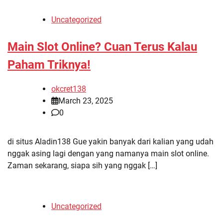
Uncategorized
Main Slot Online? Cuan Terus Kalau
Paham Triknya!
okcret138
March 23, 2025
0
di situs Aladin138 Gue yakin banyak dari kalian yang udah
nggak asing lagi dengan yang namanya main slot online.
Zaman sekarang, siapa sih yang nggak […]
Uncategorized