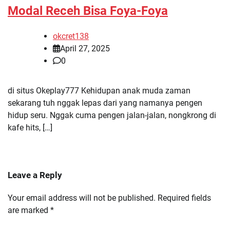
Modal Receh Bisa Foya-Foya
okcret138
April 27, 2025
0
di situs Okeplay777 Kehidupan anak muda zaman
sekarang tuh nggak lepas dari yang namanya pengen
hidup seru. Nggak cuma pengen jalan-jalan, nongkrong di
kafe hits, […]
Leave a Reply
Your email address will not be published.
Required fields
are marked
*