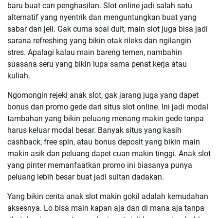
baru buat cari penghasilan. Slot online jadi salah satu
alternatif yang nyentrik dan menguntungkan buat yang
sabar dan jeli. Gak cuma soal duit, main slot juga bisa jadi
sarana refreshing yang bikin otak rileks dan ngilangin
stres. Apalagi kalau main bareng temen, nambahin
suasana seru yang bikin lupa sama penat kerja atau
kuliah.
Ngomongin rejeki anak slot, gak jarang juga yang dapet
bonus dan promo gede dari situs slot online. Ini jadi modal
tambahan yang bikin peluang menang makin gede tanpa
harus keluar modal besar. Banyak situs yang kasih
cashback, free spin, atau bonus deposit yang bikin main
makin asik dan peluang dapet cuan makin tinggi. Anak slot
yang pinter memanfaatkan promo ini biasanya punya
peluang lebih besar buat jadi sultan dadakan.
Yang bikin cerita anak slot makin gokil adalah kemudahan
aksesnya. Lo bisa main kapan aja dan di mana aja tanpa