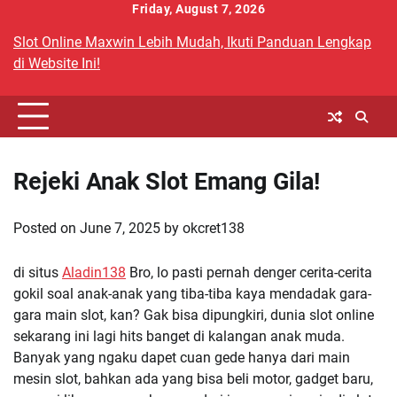
Skip
Friday, August 7, 2026
to
Slot Online Maxwin Lebih Mudah, Ikuti Panduan Lengkap
content
di Website Ini!
Rejeki Anak Slot Emang Gila!
Posted on
June 7, 2025
by
okcret138
di situs
Aladin138
Bro, lo pasti pernah denger cerita-cerita
gokil soal anak-anak yang tiba-tiba kaya mendadak gara-
gara main slot, kan? Gak bisa dipungkiri, dunia slot online
sekarang ini lagi hits banget di kalangan anak muda.
Banyak yang ngaku dapet cuan gede hanya dari main
mesin slot, bahkan ada yang bisa beli motor, gadget baru,