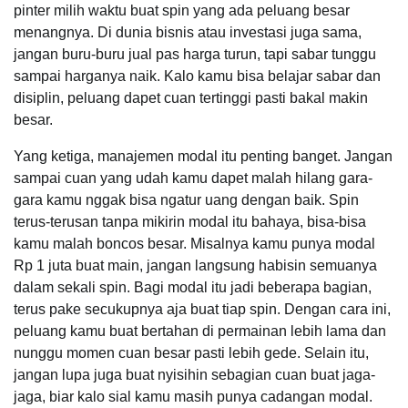
pinter milih waktu buat spin yang ada peluang besar
menangnya. Di dunia bisnis atau investasi juga sama,
jangan buru-buru jual pas harga turun, tapi sabar tunggu
sampai harganya naik. Kalo kamu bisa belajar sabar dan
disiplin, peluang dapet cuan tertinggi pasti bakal makin
besar.
Yang ketiga, manajemen modal itu penting banget. Jangan
sampai cuan yang udah kamu dapet malah hilang gara-
gara kamu nggak bisa ngatur uang dengan baik. Spin
terus-terusan tanpa mikirin modal itu bahaya, bisa-bisa
kamu malah boncos besar. Misalnya kamu punya modal
Rp 1 juta buat main, jangan langsung habisin semuanya
dalam sekali spin. Bagi modal itu jadi beberapa bagian,
terus pake secukupnya aja buat tiap spin. Dengan cara ini,
peluang kamu buat bertahan di permainan lebih lama dan
nunggu momen cuan besar pasti lebih gede. Selain itu,
jangan lupa juga buat nyisihin sebagian cuan buat jaga-
jaga, biar kalo sial kamu masih punya cadangan modal.