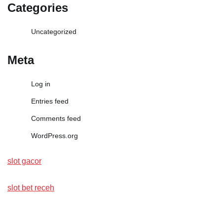
Categories
Uncategorized
Meta
Log in
Entries feed
Comments feed
WordPress.org
slot gacor
slot bet receh