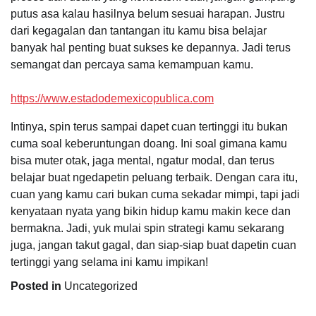
putus asa kalau hasilnya belum sesuai harapan. Justru
dari kegagalan dan tantangan itu kamu bisa belajar
banyak hal penting buat sukses ke depannya. Jadi terus
semangat dan percaya sama kemampuan kamu.
https://www.estadodemexicopublica.com
Intinya, spin terus sampai dapet cuan tertinggi itu bukan
cuma soal keberuntungan doang. Ini soal gimana kamu
bisa muter otak, jaga mental, ngatur modal, dan terus
belajar buat ngedapetin peluang terbaik. Dengan cara itu,
cuan yang kamu cari bukan cuma sekadar mimpi, tapi jadi
kenyataan nyata yang bikin hidup kamu makin kece dan
bermakna. Jadi, yuk mulai spin strategi kamu sekarang
juga, jangan takut gagal, dan siap-siap buat dapetin cuan
tertinggi yang selama ini kamu impikan!
Posted in
Uncategorized