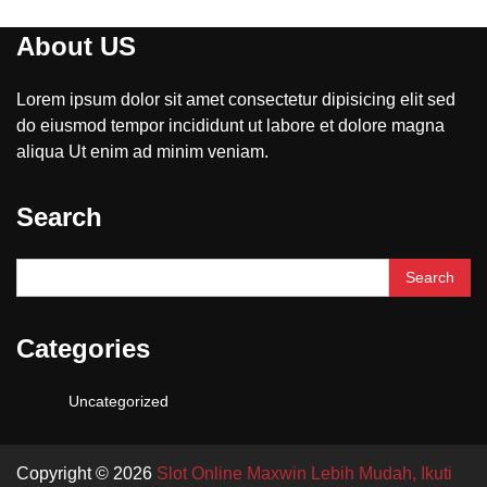
About US
Lorem ipsum dolor sit amet consectetur dipisicing elit sed
do eiusmod tempor incididunt ut labore et dolore magna
aliqua Ut enim ad minim veniam.
Search
Search
for:
Categories
Uncategorized
Copyright © 2026
Slot Online Maxwin Lebih Mudah, Ikuti