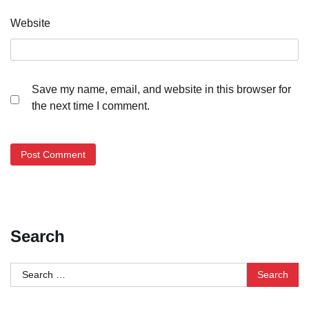
Website
Save my name, email, and website in this browser for
the next time I comment.
Search
Search
for: