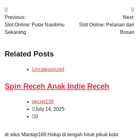
Post
Previous:
Next:
navigation
Slot Online: Putar Nasibmu
Slot Online: Pelarian dari
Sekarang
Bosan
Related Posts
Uncategorized
Spin Receh Anak Indie Receh
okcret138
July 14, 2025
0
di situs Mantap168 Hidup di tengah hiruk pikuk kota