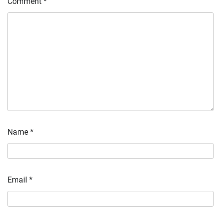
Comment
*
Name
*
Email
*