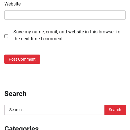
Website
Save my name, email, and website in this browser for
the next time I comment.
Search
Search
for:
Categories