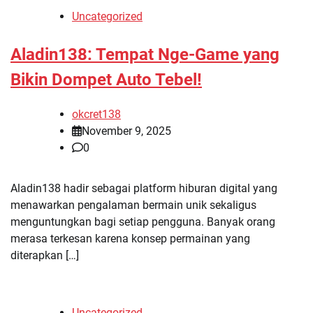
Uncategorized
Aladin138: Tempat Nge-Game yang
Bikin Dompet Auto Tebel!
okcret138
November 9, 2025
0
Aladin138 hadir sebagai platform hiburan digital yang
menawarkan pengalaman bermain unik sekaligus
menguntungkan bagi setiap pengguna. Banyak orang
merasa terkesan karena konsep permainan yang
diterapkan […]
Uncategorized