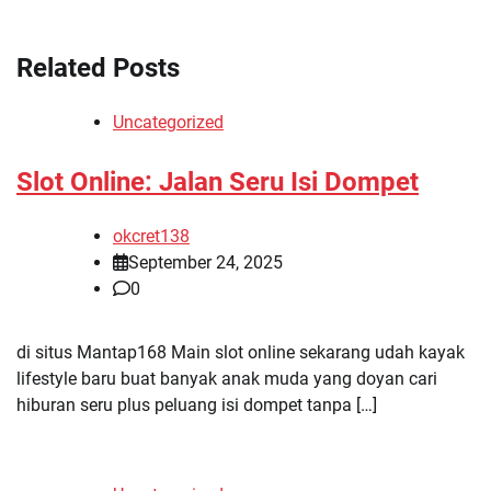
Related Posts
Uncategorized
Slot Online: Jalan Seru Isi Dompet
okcret138
September 24, 2025
0
di situs Mantap168 Main slot online sekarang udah kayak
lifestyle baru buat banyak anak muda yang doyan cari
hiburan seru plus peluang isi dompet tanpa […]