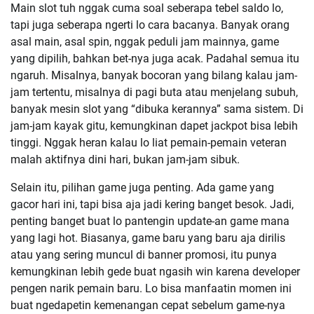
Main slot tuh nggak cuma soal seberapa tebel saldo lo,
tapi juga seberapa ngerti lo cara bacanya. Banyak orang
asal main, asal spin, nggak peduli jam mainnya, game
yang dipilih, bahkan bet-nya juga acak. Padahal semua itu
ngaruh. Misalnya, banyak bocoran yang bilang kalau jam-
jam tertentu, misalnya di pagi buta atau menjelang subuh,
banyak mesin slot yang “dibuka kerannya” sama sistem. Di
jam-jam kayak gitu, kemungkinan dapet jackpot bisa lebih
tinggi. Nggak heran kalau lo liat pemain-pemain veteran
malah aktifnya dini hari, bukan jam-jam sibuk.
Selain itu, pilihan game juga penting. Ada game yang
gacor hari ini, tapi bisa aja jadi kering banget besok. Jadi,
penting banget buat lo pantengin update-an game mana
yang lagi hot. Biasanya, game baru yang baru aja dirilis
atau yang sering muncul di banner promosi, itu punya
kemungkinan lebih gede buat ngasih win karena developer
pengen narik pemain baru. Lo bisa manfaatin momen ini
buat ngedapetin kemenangan cepat sebelum game-nya