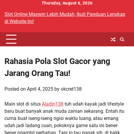
Skip
Thursday, August 6, 2026
to
Slot Online Maxwin Lebih Mudah, Ikuti Panduan Lengkap
content
di Website Ini!
Rahasia Pola Slot Gacor yang
Jarang Orang Tau!
Posted on
April 4, 2025
by
okcret138
Main slot di situs
Aladin138
tuh udah kayak jadi lifestyle
baru buat banyak anak muda zaman sekarang. Entah itu
cuma buat iseng-iseng ngisi waktu luang, atau emang
udah jadi ladang cuan, pokoknya game satu ini bener-
bener ngambil perhatian. Tapi lo tau nggak sih, di balik