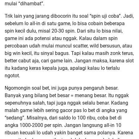
mulai “dihambat”.
Trik lain yang jarang dibocorin itu soal “spin uji coba”. Jadi,
sebelum lo all-in di satu game, lo bisa cobain beberapa
spin kecil dulu, misal 20-30 spin. Dari situ lo bisa nilai,
game ini ada potensi atau nggak. Kalau dalam spin
percobaan udah mulai muncul scatter, wild bersusun, atau
big win kecil, itu sinyal bagus. Tapi kalau masih zonk terus,
better cabut aja, cari game lain. Jangan maksa, karena slot
itu kadang keras kepala juga, apalagi kalau lo terlalu
ngotot.
Ngomongin soal bet, ini juga punya pengaruh besar.
Banyak yang bilang bet besar = menang besar. Itu nggak
sepenuhnya salah, tapi juga nggak selalu benar. Kadang
malah game lebih sering gacor pas lo bet di angka yang
“sedang”. Misalnya, dari saldo lo 100 ribu, coba bet di
angka 1000-2000 per spin. Jangan langsung all-in 10
ribuan kecuali lo udah yakin banget sama polanya. Karena