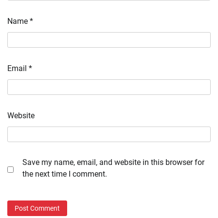
Name
*
Email
*
Website
Save my name, email, and website in this browser for
the next time I comment.