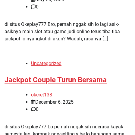
0
di situs Okeplay777 Bro, pernah nggak sih lo lagi asik-
asiknya main slot atau game judi online terus tiba-tiba
jackpot lo nyangkut di akun? Waduh, rasanya […]
Uncategorized
Jackpot Couple Turun Bersama
okcret138
December 6, 2025
0
di situs Okeplay777 Lo pernah nggak sih ngerasa kayak
semesta lagi kompak nge-setting vibe lo barengan sama