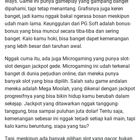
Ways. Game ini punya gameplay yang gampang banget
dipahami, tapi tetap menantang. Grafisnya juga keren
banget, jadi kamu nggak bakal ngerasa bosan meskipun
udah main lama. Keunggulan dari PG Soft adalah bonus-
bonus yang bisa muncul secara tiba-tiba dan sering
banget. Kalo kamu hoki, bisa banget dapet kemenangan
yang lebih besar dari taruhan awal.
Nggak cuma itu, ada juga Microgaming yang punya slot-
slot dengan jackpot gede. Microgaming ini udah terkenal
banget di dunia perjudian online, dan mereka punya
banyak slot yang bisa dipilih. Salah satu game andalan
mereka adalah Mega Moolah, yang dikenal dengan jackpot
progresifnya yang bisa bikin hidup kamu berubah dalam
sekejap. Jackpot yang ditawarkan nggak tanggung-
tanggung, bisa sampai puluhan juta dolar! Tentu saja,
kemenangan sebesar ini nggak terjadi setiap kali main, tapi
kalo kamu beruntung, siapa yang tau?
Tapi, meskipun ada banyak pilihan slot yang gacor, bukan