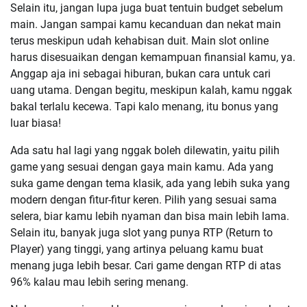
Selain itu, jangan lupa juga buat tentuin budget sebelum
main. Jangan sampai kamu kecanduan dan nekat main
terus meskipun udah kehabisan duit. Main slot online
harus disesuaikan dengan kemampuan finansial kamu, ya.
Anggap aja ini sebagai hiburan, bukan cara untuk cari
uang utama. Dengan begitu, meskipun kalah, kamu nggak
bakal terlalu kecewa. Tapi kalo menang, itu bonus yang
luar biasa!
Ada satu hal lagi yang nggak boleh dilewatin, yaitu pilih
game yang sesuai dengan gaya main kamu. Ada yang
suka game dengan tema klasik, ada yang lebih suka yang
modern dengan fitur-fitur keren. Pilih yang sesuai sama
selera, biar kamu lebih nyaman dan bisa main lebih lama.
Selain itu, banyak juga slot yang punya RTP (Return to
Player) yang tinggi, yang artinya peluang kamu buat
menang juga lebih besar. Cari game dengan RTP di atas
96% kalau mau lebih sering menang.